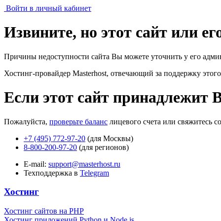
Войти в личный кабинет
Извините, но этот сайт или е
Причины недоступности сайта Вы можете уточнить у его адми
Хостинг-провайдер Masterhost, отвечающий за поддержку
этого
Если этот сайт принадлежит 
Пожалуйста,
проверьте баланс
лицевого счета или свяжитесь с
+7 (495) 772-97-20
(для Москвы)
8-800-200-97-20
(для регионов)
E-mail:
support@masterhost.ru
Техподдержка в
Telegram
Хостинг
Хостинг сайтов на PHP
Хостинг приложений Python и Node.js